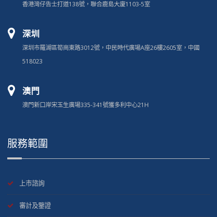
香港灣仔告士打道138號，聯合鹿島大廈1103-5室
深圳
深圳市羅湖區筍崗東路3012號，中民時代廣場A座26樓2605室，中國
518023
澳門
澳門新口岸宋玉生廣場335-341號獲多利中心21H
服務範圍
上市諮詢
審計及鑒證