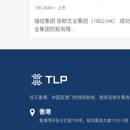
1月 2020
上市
瑞信集团 协助文业集团（1802.HK） 成
业集团控股有限…
位于香港、中国及澳门的领先财务、税务及审计事务
香港
香港湾仔告士打道138号，联合鹿岛大厦1103-5室