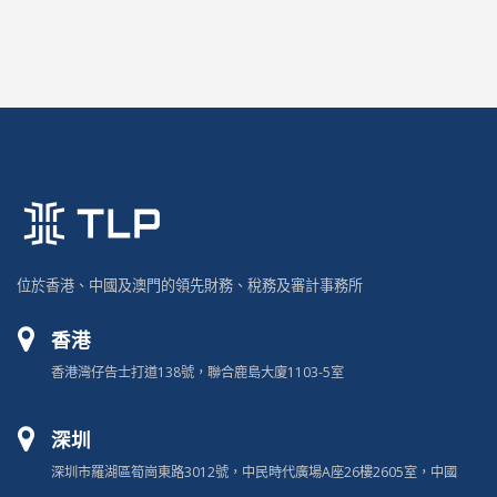
位於香港、中國及澳門的領先財務、稅務及審計事務所
香港
香港灣仔告士打道138號，聯合鹿島大廈1103-5室
深圳
深圳市羅湖區筍崗東路3012號，中民時代廣場A座26樓2605室，中國